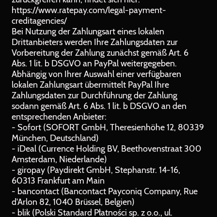
https://www.ratepay.com/legal-payment-
creditagencies/
Bei Nutzung der Zahlungsart eines lokalen
Drittanbieters werden Ihre Zahlungsdaten zur
Vorbereitung der Zahlung zunächst gemäß Art. 6
Abs. 1 lit. b DSGVO an PayPal weitergegeben.
Abhängig von Ihrer Auswahl einer verfügbaren
lokalen Zahlungsart übermittelt PayPal Ihre
Zahlungsdaten zur Durchführung der Zahlung
sodann gemäß Art. 6 Abs. 1 lit. b DSGVO an den
entsprechenden Anbieter:
- Sofort (SOFORT GmbH, Theresienhöhe 12, 80339
München, Deutschland)
- iDeal (Currence Holding BV, Beethovenstraat 300
Amsterdam, Niederlande)
- giropay (Paydirekt GmbH, Stephanstr. 14-16,
60313 Frankfurt am Main
- bancontact (Bancontact Payconiq Company, Rue
d'Arlon 82, 1040 Brüssel, Belgien)
- blik (Polski Standard Płatności sp. z o.o., ul.