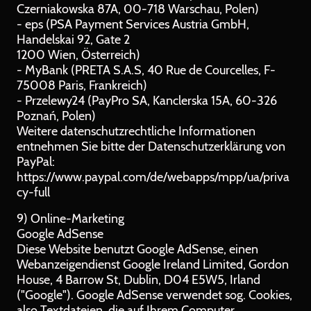
Czerniakowska 87A, 00-718 Warschau, Polen)
- eps (PSA Payment Services Austria GmbH,
Handelskai 92, Gate 2
1200 Wien, Österreich)
- MyBank (PRETA S.A.S, 40 Rue de Courcelles, F-
75008 Paris, Frankreich)
- Przelewy24 (PayPro SA, Kanclerska 15A, 60-326
Poznań, Polen)
Weitere datenschutzrechtliche Informationen
entnehmen Sie bitte der Datenschutzerklärung von
PayPal:
https://www.paypal.com/de/webapps/mpp/ua/priva
cy-full
9) Online-Marketing
Google AdSense
Diese Website benutzt Google AdSense, einen
Webanzeigendienst Google Ireland Limited, Gordon
House, 4 Barrow St, Dublin, D04 E5W5, Irland
("Google"). Google AdSense verwendet sog. Cookies,
also Textdateien, die auf Ihrem Computer